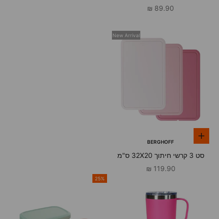
ירוק
מחיר מבצע
89.90 ₪
New Arrival
הוספה לסל
BERGHOFF
סט 3 קרשי חיתוך 32X20 ס"מ
ורוד Legacy ברגהוף
מחיר מבצע
119.90 ₪
25%