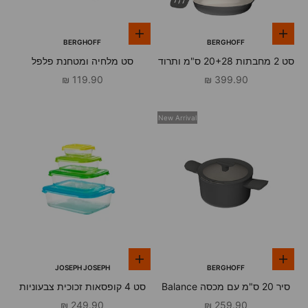
הוספה לסל
הוספה לסל
BERGHOFF
BERGHOFF
סט 2 מחבתות 20+28 ס"מ ותרוד
סט מלחיה ומטחנת פלפל
Balance Carbon ברגהוף
Balance Carbon ברגהוף
מחיר מבצע
מחיר מבצע
119.90 ₪
399.90 ₪
New Arrival
הוספה לסל
הוספה לסל
JOSEPH JOSEPH
BERGHOFF
סיר 20 ס"מ עם מכסה Balance
סט 4 קופסאות זכוכית צבעוניות
Carbon ברגהוף
מחיר מבצע
מחיר מבצע
249.90 ₪
259.90 ₪