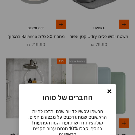
הוספה לסל
הוספה לסל
BERGHOFF
UMBRA
משטח יבוש כלים Udry קטן אפור
מחבת 30 ס"מ Balance ברגהוף
מחיר מבצע
מחיר מבצע
219.90 ₪
79.90 ₪
15%
New Arrival
החברים של סוהו
הרשמו עכשיו לדיוור שלנו ותזכו להיות
הראשונים שמתעדכנים על מבצעים חמים,
קולקציות חדשות ועוד המון הפתעות!
הוספה לסל
הוספה לסל
UMBRA
BERGHOFF
בנוסף, קבלו 10% הנחה עבור הקנייה
הראשונה