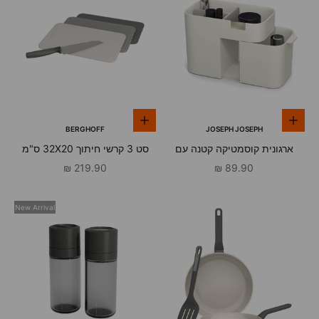
הוספה לסל
הוספה לסל
BERGHOFF
JOSEPH JOSEPH
ארגונית קוסמטיקה קטנה עם
סט 3 קרשי חיתוך 32X20 ס"מ
מגירה Viva
עם סכין סנטוקו Balance Carbon
מחיר מבצע
מחיר מבצע
219.90 ₪
89.90 ₪
ברגהוף
New Arrival