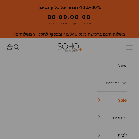
ילוג לתוכן
60%-40% הנחה על כל קונטיגו!
00
00
00
00
:
:
:
שניות
דקות
שעות
יום
משלוח חינם ברכישה מעל ₪349* (
בכפוף לתקנון המשלוחים
)
SOHO. 100% Design Shop
פתח תפריט ניווט
פתח חיפוש
פתח עגל
New
הכי נמכרים
Sale
מותגים
לבית