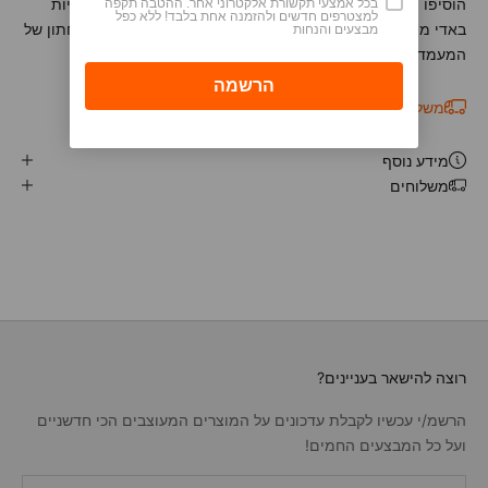
הוסיפו הומור לשולחן שלכם עם מחזיק מפיות באדי. מחזיק מפיות
בכל אמצעי תקשורת אלקטרוני אחר. ההטבה תקפה
למצטרפים חדשים ולהזמנה אחת בלבד! ללא כפל
באדי מציג עיצוב מודרני וצעיר של המוצר המסורתי. החלק התחתון של
מבצעים והנחות
המעמד מרופד לצורך הגנה על המשטח עליו תבחרו למקמו.
משלוח חינם בקנייה מעל ₪349
i
מידע נוסף
משלוחים
רוצה להישאר בעניינים?
הרשמ/י עכשיו לקבלת עדכונים על המוצרים המעוצבים הכי חדשניים
ועל כל המבצעים החמים!