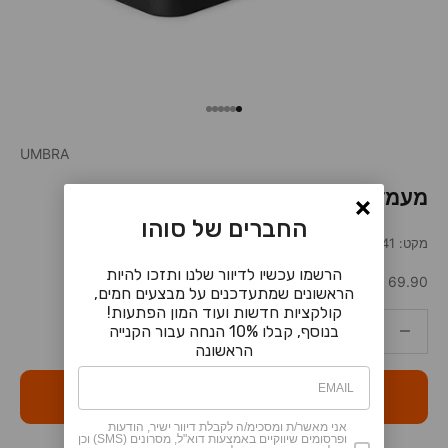
עבור לפריט 1
עבור לפריט 2
עבור לפריט 3
עבור לפריט 4
עבור לפריט 5
עבור לפריט 6
UMBRA
מעמד למפיות Buddy שחור
החברים של סוהו
מקט: 102708541
הרשמו עכשיו לדיוור שלנו ותזכו להיות
מחיר מבצע
69.90 ₪
הראשונים שמתעדכנים על מבצעים חמים,
קולקציות חדשות ועוד המון הפתעות!
הקטנת הכמות
הקטנת הכמות
בנוסף, קבלו 10% הנחה עבור הקנייה
הראשונה
הוספה לסל
אני מאשר/ת ומסכימ/ה לקבלת דיוור ישיר, הודעות
ופרסומים שיווקיים באמצעות דוא"ל, מסרונים (SMS) וכן