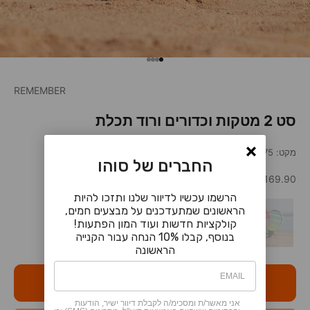
עבור לפריט 1
עבור לפריט 2
עבור לפריט 3
עבור לפריט 4
REMEMBER
סט 2 מטקות וכדורים ורוד תכלת
מקט: 102772975
החברים של סוהו
מחיר מבצע
169.90 ₪
הרשמו עכשיו לדיוור שלנו ותזכו להיות
הראשונים שמתעדכנים על מבצעים חמים,
קולקציות חדשות ועוד המון הפתעות!
בנוסף, קבלו 10% הנחה עבור הקנייה
הראשונה
אזל מהמלאי
אני מאשר/ת ומסכימ/ה לקבלת דיוור ישיר, הודעות