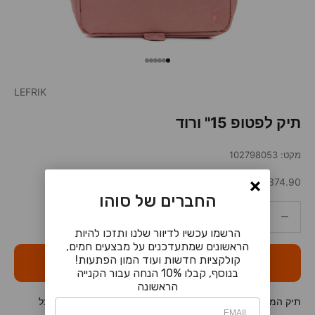
עבור לפריט 1
עבור לפריט 2
עבור לפריט 3
עבור לפריט 4
עבור לפריט 5
עבור לפריט 6
LEFRIK
תיק לפטופ 15'' ורוד
מקט: 102798053
מחיר מבצע
374.90 ₪
החברים של סוהו
הקטנת הכמות
הקטנת הכמות
הרשמו עכשיו לדיוור שלנו ותזכו להיות
הראשונים שמתעדכנים על מבצעים חמים,
קולקציות חדשות ועוד המון הפתעות!
הוספה לסל
בנוסף, קבלו 10% הנחה עבור הקנייה
הראשונה
תיק המשלב באופן מושלם פונקציונאליות ומראה אופנתי. כמו כל