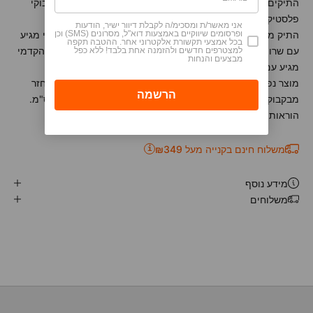
התיקים של לפריק הוא עשוי מ- 100% בד ממוחזר שעשוי מבקבוקי
פלסטיק משומשים.
אני מאשר/ת ומסכימ/ה לקבלת דיוור ישיר, הודעות
התיק מעוצב עם תא אחסון פנימי כפול עם כיסים . התא הראשי מגיע
ופרסומים שיווקיים באמצעות דוא"ל, מסרונים (SMS) וכן
בכל אמצעי תקשורת אלקטרוני אחר. ההטבה תקפה
עם שרוול מרופד נמתאים לאחסון של מחשב נייד עד 15'. התא הקדמי
למצטרפים חדשים ולהזמנה אחת בלבד! ללא כפל
מבצעים והנחות
מגיע עם ארגונית חכמה לאחסון אביזרים קטנים.
מוצר נפלא למגוון שימושים יומיומיים. חומרים: פוליאסטר ממוחזר
מבקבוקי מים, בציפוי עמוד למים וכותנה. מידות: 40*30*10 ס"מ.
הוראות ניקוי: ניקוי על ידי מטלית לחה.
משלוח חינם בקנייה מעל ₪349
i
מידע נוסף
משלוחים