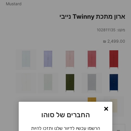
Mustard
ארון מתכת Twinny נייבי
מקט: 102811135
מחיר מבצע
2,499.00 ₪
החברים של סוהו
הקטנת הכמות
הקטנת הכמות
הרשמו עכשיו לדיוור שלנו ותזכו להיות