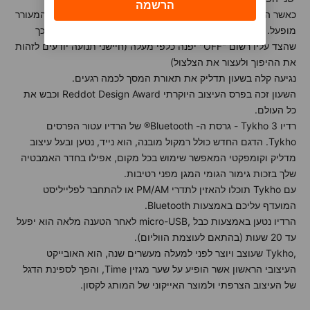
כאשר הצד עליו רשום "ON" פונה כלפי מעלה, משמע שהשעון המעורר
מופעל. על מנת לעצור את השעון המעורר יש להפוך את השעון כך
שהצד עליו רשום "OFF" יפנה כלפי מעלה (חיישני תנועה יודעים לזהות
את ההיפוך ולעצור את הצלצול)
נגיעה קלה בשעון תדליק את תאורת המסך לכמה רגעים.
השעון זכה בפרס העיצוב היוקרתי Reddot Design Award וכבש את
כל העולם.
רדיו Tykho 3 - גרסת ה- Bluetooth® של הרדיו עטור הפרסים
Tykho. הדגם החדש כולל רמקול מובנה, הוא נייד, נטען ובעל עיצוב
מדליק וקומפקטי המאפשר שימוש בכל מקום, אפילו בחדר האמבטיה
שלך בזכות גימור הגומי המגן מפני רטיבות.
עם Tykho תוכלו להאזין לתדרי PM/AM או להתחבר לפלייליסט
המועדף עליכם באמצעות Bluetooth.
הרדיו נטען באמצעות כבל ,micro-USB לאחר הטענה מלאה הוא יפעל
עד 20 שעות (בהתאם לעוצמת הווליום).
,Tykho שעוצב ויוצר לפני למעלה מעשרים שנה, הוא האובייקט
העיצובי הראשון אשר הופיע על שער מגזין Time, והפך לספינת הדגל
של העיצוב הצרפתי ולמוצר האייקוני של המותג לקסון.