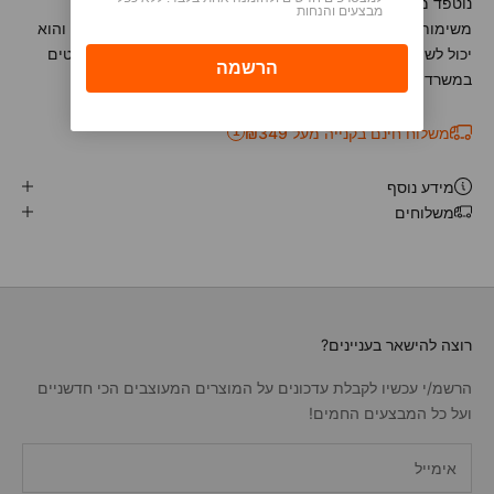
נוטפד מעוצב באיורים צבעוניים ופרחוניים, עם מקום לכתיבת
מבצעים והנחות
משימות, רשימות והערות. הנוטפד כולל 75 דפים נתלשים והוא והוא
יכול לשמש לרשימת ה-To Do List שלך, לרשימת קניות, לשרבוטים
במשרד או להשארת הודעות חמודות לשאר בני הבית.
משלוח חינם בקנייה מעל ₪349
i
מידע נוסף
משלוחים
רוצה להישאר בעניינים?
הרשמ/י עכשיו לקבלת עדכונים על המוצרים המעוצבים הכי חדשניים
ועל כל המבצעים החמים!