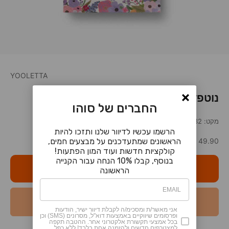
YOOLETTA
נוטפד Garden Party Violet
החברים של סוהו
מקט: 313220632
הרשמו עכשיו לדיוור שלנו ותזכו להיות
מחיר מבצע
הראשונים שמתעדכנים על מבצעים חמים,
49.90 ₪
קולקציות חדשות ועוד המון הפתעות!
בנוסף, קבלו 10% הנחה עבור הקנייה
אזל מהמלאי
הראשונה
הודיעו לי כאשר המוצר חוזר למלאי
אני מאשר/ת ומסכימ/ה לקבלת דיוור ישיר, הודעות
ופרסומים שיווקיים באמצעות דוא"ל, מסרונים (SMS) וכן
בכל אמצעי תקשורת אלקטרוני אחר. ההטבה תקפה
למצטרפים חדשים ולהזמנה אחת בלבד! ללא כפל