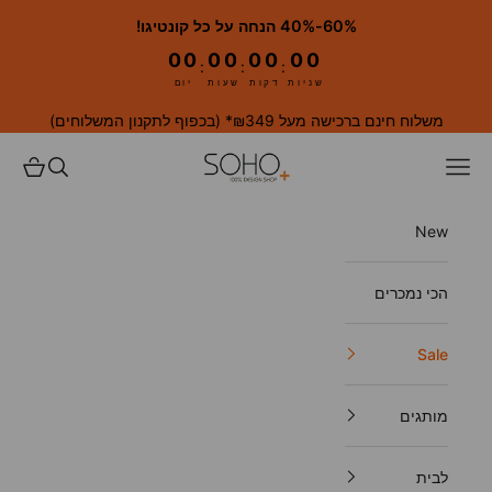
ילוג לתוכן
60%-40% הנחה על כל קונטיגו!
00
00
00
00
:
:
:
שניות
דקות
שעות
יום
משלוח חינם ברכישה מעל ₪349* (
בכפוף לתקנון המשלוחים
)
SOHO. 100% Design Shop
פתח תפריט ניווט
פתח חיפוש
פתח עגל
New
הכי נמכרים
Sale
מותגים
לבית