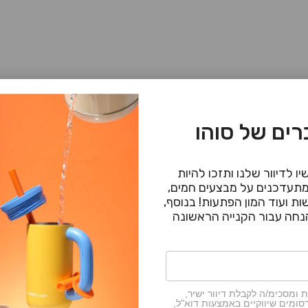
עגלת הקניות שלך ריקה
ים של סוהו
ו לדיוור שלנו ותזכו להיות
תיק גב 101
תעדכנים על מבצעים חמים,
ת ועוד המון הפתעות! בנוסף,
מקט: 102798330
מחיר מ
399.00 ₪
 ומסכימ/ה לקבלת דיוור ישיר,
סומים שיווקיים באמצעות דוא"ל,