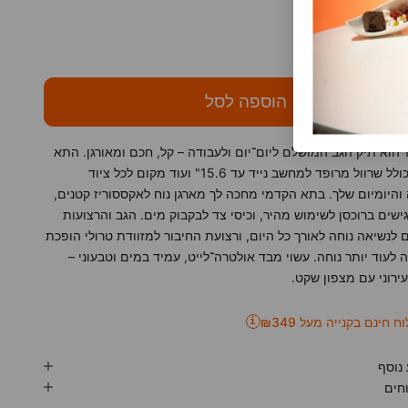
הכמות
הקטנת הכמות
הוספה לסל
תיק 101 הוא תיק הגב המושלם ליום־יום ולעבודה – קל, חכם ומאורגן. התא
הראשי כולל שרוול מרופד למחשב נייד עד 15.6" ועוד מקום לכל ציוד
והיומיום שלך. בתא הקדמי מחכה לך מארגן נוח לאקססוריז קטנים,
גישים ברוכסן לשימוש מהיר, וכיסי צד לבקבוק מים. הגב והרצועות
 לנשיאה נוחה לאורך כל היום, ורצועת החיבור למזוודת טרולי הופכת
ה לעוד יותר נוחה. עשוי מבד אולטרה־לייט, עמיד במים וטבעוני –
עירוני עם מצפון שקט.
 חינם בקנייה מעל ₪349
i
נוסף
חים