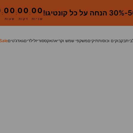
0
00
00
00
 קונטיגו!
:
:
:
שניות
דקות
שעות
בית
בקבוקים וכוסות
תיקים
משקפי שמש וקריאה
אקססוריז
לילדים
גאדג'טים
Sale