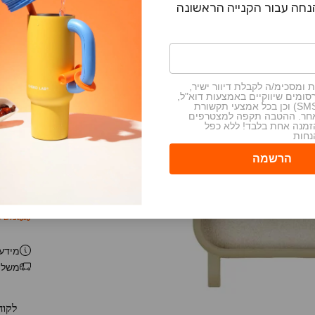
הקטנת 
 ומסכימ/ה לקבלת דיוור ישיר,
סומים שיווקיים באמצעות דוא"ל,
מסרונים (SMS) וכן בכל אמצעי תקשורת
אחר. ההטבה תקפה למצטרפים
כיסוי ש
זמנה אחת בלבד! ללא כפל
ידיים ח
נחות
עשוי סיליקון ו-TPU איכותיים, עם 
תואם לט
מינימלי
משלוח
מידע 
משלו
לקוח