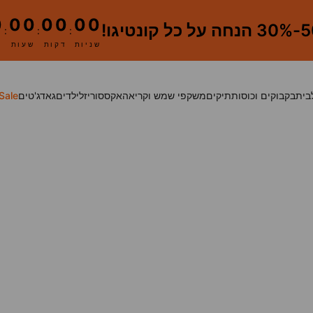
0
00
00
00
 קונטיגו!
:
:
:
שניות
דקות
שעות
בית
בקבוקים וכוסות
תיקים
משקפי שמש וקריאה
אקססוריז
לילדים
גאדג'טים
Sale