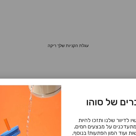
עגלת הקניות שלך ריקה
כיסוי לiphone 16 א
מקט: 102849013
ים של סוהו
מחיר מ
119.90 ₪
ו לדיוור שלנו ותזכו להיות
תעדכנים על מבצעים חמים,
ת ועוד המון הפתעות! בנוסף,