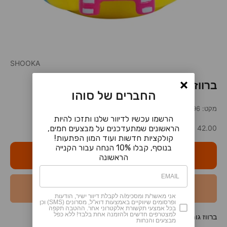
SHOOKA
ברווז גיימרית
החברים של סוהו
מקט: 315400496
הרשמו עכשיו לדיוור שלנו ותזכו להיות
מחיר מבצע
הראשונים שמתעדכנים על מבצעים חמים,
42.00 ₪
קולקציות חדשות ועוד המון הפתעות!
בנוסף, קבלו 10% הנחה עבור הקנייה
אזל מהמלאי
הראשונה
הודיעו לי כאשר המוצר חוזר למלאי
אני מאשר/ת ומסכימ/ה לקבלת דיוור ישיר, הודעות
ופרסומים שיווקיים באמצעות דוא"ל, מסרונים (SMS) וכן
בכל אמצעי תקשורת אלקטרוני אחר. ההטבה תקפה
למצטרפים חדשים ולהזמנה אחת בלבד! ללא כפל
ברווז גומי לאמבטיה, מעוצב כגיימרית.
מבצעים והנחות