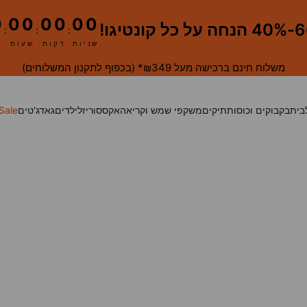
0
00
00
00
 קונטיגו!
:
:
:
שניות
דקות
שעות
משלוח חינם ברכישה מעל ₪349* (
בכפוף לתקנון המשלוחים
)
בית
בקבוקים וכוסות
תיקים
משקפי שמש וקריאה
אקססוריז
לילדים
גאדג'טים
Sale