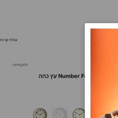
עגלת קניות
newgate
נוני Number Four עץ כהה
בצע