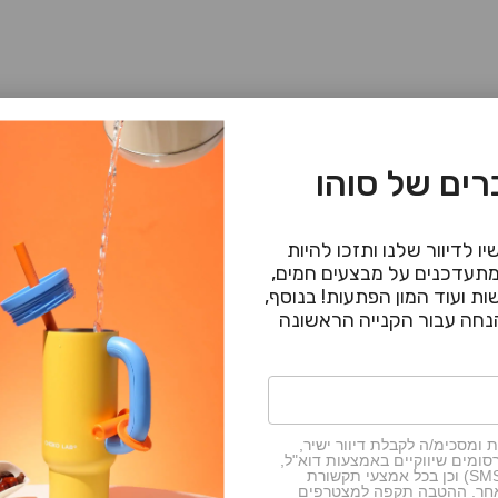
ים של סוהו
עגלת הקניות שלך ריקה
ו לדיוור שלנו ותזכו להיות
תעדכנים על מבצעים חמים,
ת ועוד המון הפתעות! בנוסף,
שעון קיר בי
מקט: 102710283
מחיר מ
219.90 ₪
 ומסכימ/ה לקבלת דיוור ישיר,
סומים שיווקיים באמצעות דוא"ל,
מסרונים (SMS) וכן בכל אמצעי תקשורת
אחר. ההטבה תקפה למצטרפים